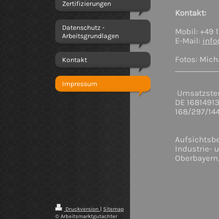
Zertifizierungen
Kontakt:
Datenschutz -
Mobil: +49 
Arbeitsgrundlagen
E-Mail:
info
Fotos: Mich
Kontakt
Impressum
Umsatzsteu
DE 1681491
168/297/14
Aufsichtsb
Industrie-
Oberbayern
Druckversion
|
Sitemap
© Arbeitsmarktgutachter