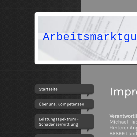
Arbeitsmarktg
Imp
Startseite
Über uns: Kompetenzen
Verantwortl
Leistungsspektrum -
Michael Ha
Schadensermittlung
Hinterer Ang
86899 Land